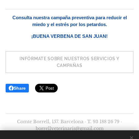
Consulta nuestra campaña preventiva para reducir el
miedo y el estrés por los petardos.
¡BUENA VERBENA DE SAN JUAN!
INFÓRMATE SOBRE NUESTROS SERVICIOS Y
CAMPAÑAS
Share
Comte Borrell, 157. Barcelona · T. 93 188 26 79 ·
borrellveterinaris@gmail.com
©2025 Borrell Clínica Veterinària - Todos los derechos