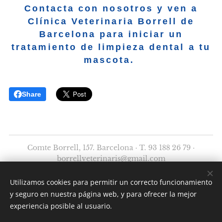
Contacta con nosotros y ven a
Clínica Veterinaria Borrell de
Barcelona para iniciar un
tratamiento de limpieza dental a tu
mascota.
Share
Comte Borrell, 157. Barcelona · T. 93 188 26 79 ·
borrellveterinaris@gmail.com
©2025 Borrell Clínica Veterinària - Todos los derechos
Utilizamos cookies para permitir un correcto funcionamiento
reservados.
y seguro en nuestra página web, y para ofrecer la mejor
Cookies
experiencia posible al usuario.