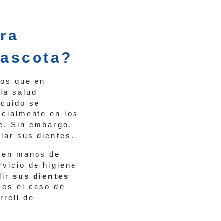
ara
mascota?
mos que en
la salud
scuido se
ecialmente en los
se. Sin embargo,
lar sus dientes.
 en manos de
rvicio de higiene
lir
sus dientes
 es el caso de
rrell de