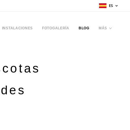
ES
INSTALACIONES
FOTOGALERÍA
BLOG
MÁS
scotas
ades