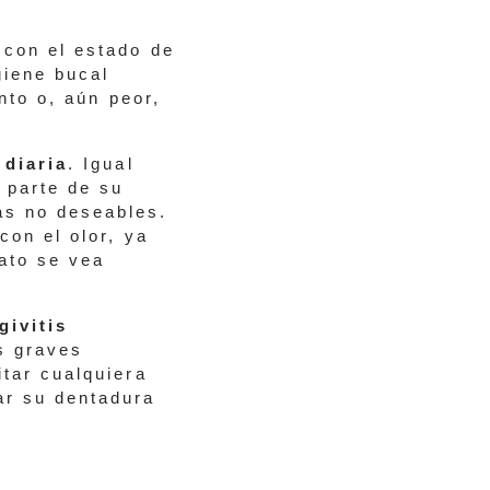
 con el estado de
giene bucal
nto o, aún peor,
 diaria
. Igual
 parte de su
as no deseables.
con el olor, ya
gato se vea
givitis
s graves
itar cualquiera
ar su dentadura