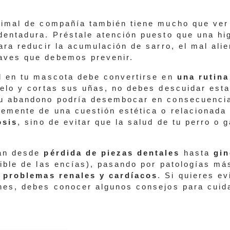
nimal de compañía también tiene mucho que ver
dentadura. Préstale atención puesto que una hi
ara reducir la acumulación de sarro, el mal alie
aves que debemos prevenir.
l en tu mascota debe convertirse en
una rutina
pelo y cortas sus uñas, no debes descuidar esta
su abandono podría desembocar en consecuenci
lemente de una cuestión estética o relacionada 
osis
, sino de evitar que la salud de tu perro o 
an desde
pérdida de piezas dentales
hasta
gin
sible de las encías), pasando por patologías má
n
problemas renales y cardíacos
. Si quieres ev
nes, debes conocer algunos consejos para cuid