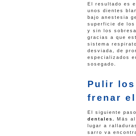
El resultado es e
unos dientes bl
bajo anestesia g
superficie de los
y sin los sobres
gracias a que es
sistema respirat
desviada, de pr
especializados en
sosegado.
Pulir lo
frenar e
El siguiente paso
dentales.
Más al
lugar a ralladur
sarro va encontr