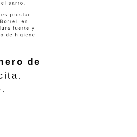
del sarro.
bes prestar
Borrell en
ura fuerte y
o de higiene
.
mero de
cita.
e.