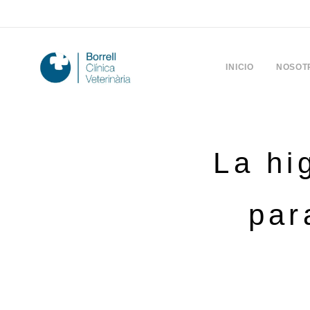
INICIO
NOSOT
La hi
par