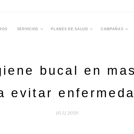
ROS
SERVICIOS
PLANES DE SALUD
CAMPAÑAS
giene bucal en ma
a evitar enfermed
10.11.2020