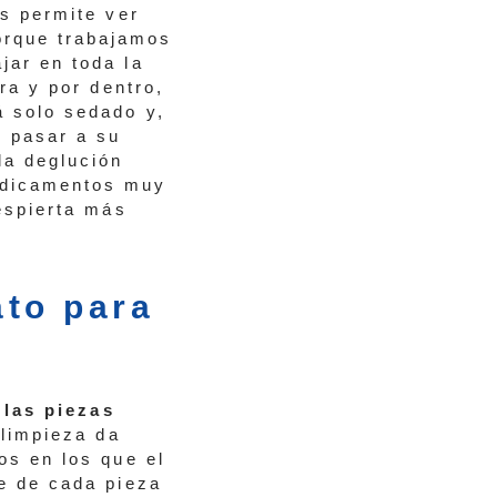
os permite ver
orque trabajamos
jar en toda la
era y por dentro,
á solo sedado y,
e pasar a su
la deglución
edicamentos muy
despierta más
ato para
 las piezas
 limpieza da
os en los que el
ie de cada pieza