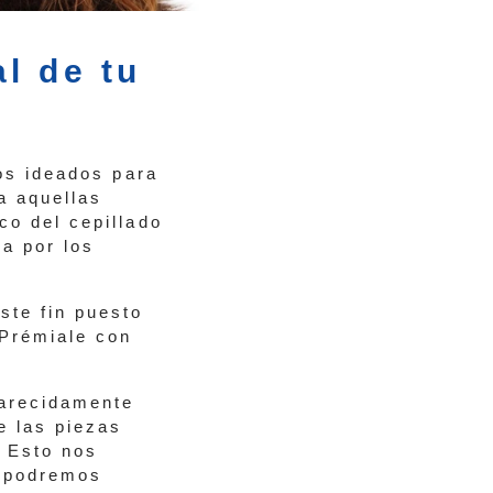
l de tu
cos ideados para
a aquellas
co del cepillado
a por los
ste fin puesto
 Prémiale con
carecidamente
e las piezas
. Esto nos
y podremos