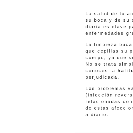
La salud de tu a
su boca y de su 
diaria es clave p
enfermedades gr
La limpieza buca
que cepillas su 
cuerpo, ya que 
No se trata simp
conoces la
halit
perjudicada.
Los problemas v
(infección rever
relacionadas co
de estas afeccio
a diario.