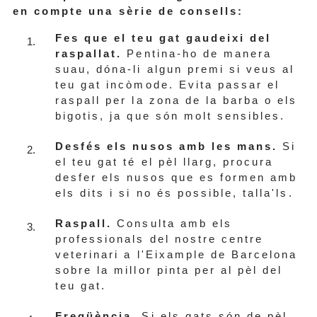
en compte una sèrie de consells:
Fes que el teu gat gaudeixi del
raspallat.
Pentina-ho de manera
suau, dóna-li algun premi si veus al
teu gat incòmode. Evita passar el
raspall per la zona de la barba o els
bigotis, ja que són molt sensibles.
Desfés els nusos amb les mans.
Si
el teu gat té el pèl llarg, procura
desfer els nusos que es formen amb
els dits i si no és possible, talla'ls.
Raspall.
Consulta amb els
professionals del nostre centre
veterinari a l'Eixample de Barcelona
sobre la millor pinta per al pèl del
teu gat.
Freqüència.
Si els gats són de pèl