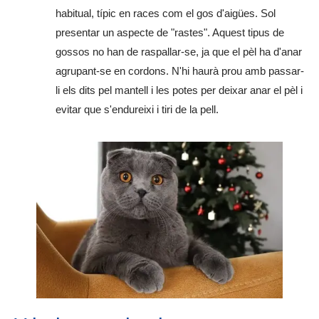
habitual, típic en races com el gos d'aigües. Sol
presentar un aspecte de "rastes". Aquest tipus de
gossos no han de raspallar-se, ja que el pèl ha d'anar
agrupant-se en cordons. N'hi haurà prou amb passar-
li els dits pel mantell i les potes per deixar anar el pèl i
evitar que s'endureixi i tiri de la pell.