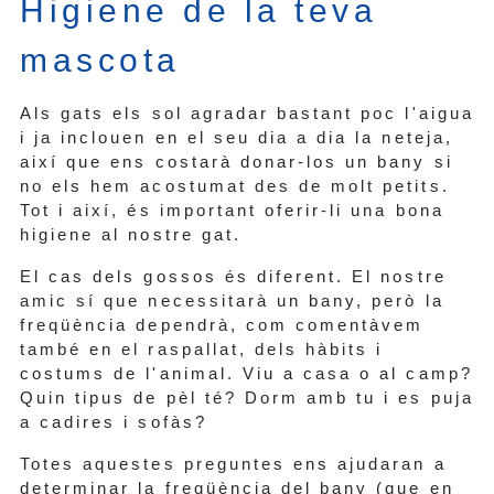
Higiene de la teva
mascota
Als gats els sol agradar bastant poc l'aigua
i ja inclouen en el seu dia a dia la neteja,
així que ens costarà donar-los un bany si
no els hem acostumat des de molt petits.
Tot i així, és important oferir-li una bona
higiene al nostre gat.
El cas dels gossos és diferent. El nostre
amic sí que necessitarà un bany, però la
freqüència dependrà, com comentàvem
també en el raspallat, dels hàbits i
costums de l'animal. Viu a casa o al camp?
Quin tipus de pèl té? Dorm amb tu i es puja
a cadires i sofàs?
Totes aquestes preguntes ens ajudaran a
determinar la freqüència del bany (que en