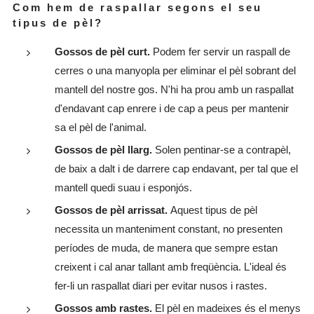
Com hem de raspallar segons el seu
tipus de pèl?
Gossos de pèl curt.
Podem fer servir un raspall de
cerres o una manyopla per eliminar el pèl sobrant del
mantell del nostre gos. N'hi ha prou amb un raspallat
d'endavant cap enrere i de cap a peus per mantenir
sa el pèl de l'animal.
Gossos de pèl llarg.
Solen pentinar-se a contrapèl,
de baix a dalt i de darrere cap endavant, per tal que el
mantell quedi suau i esponjós.
Gossos de pèl arrissat.
Aquest tipus de pèl
necessita un manteniment constant, no presenten
períodes de muda, de manera que sempre estan
creixent i cal anar tallant amb freqüència. L'ideal és
fer-li un raspallat diari per evitar nusos i rastes.
Gossos amb rastes.
El pèl en madeixes és el menys