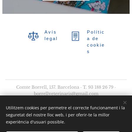
Avís
Polític
legal
a de
cookie
s
Comte Borrell, 157. Barcelona · T. 93 188 26 79 ·
borrellveterinaris@gmail.com
©2025 Borrell Clínica Veterinària - Tots els drets
Utilitzem cookies per permetre el correcte funcionament i la
reservats.
seguretat del nostre lloc web, i per oferir-te la millor
Cookies
experiència d'usuari possible.
Llengües