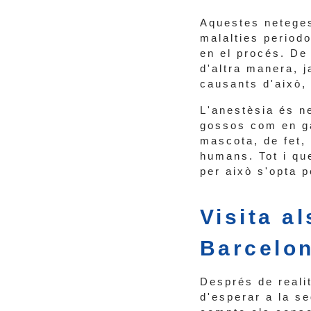
Aquestes neteges
malalties period
en el procés. De
d'altra manera, j
causants d'això, 
L'anestèsia és n
gossos com en ga
mascota, de fet, 
humans. Tot i que
per això s'opta p
Visita a
Barcelo
Després de realit
d'esperar a la s