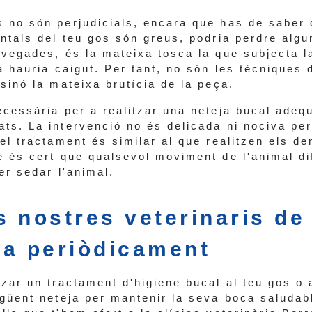
 no són perjudicials, encara que has de saber 
ontals del teu gos són greus, podria perdre alg
 vegades, és la mateixa tosca la que subjecta l
a hauria caigut. Per tant, no són les tècniques 
sinó la mateixa brutícia de la peça.
ecessària per a realitzar una neteja bucal adeq
ts. La intervenció no és delicada ni nociva per
el tractament és similar al que realitzen els de
 és cert que qualsevol moviment de l'animal dif
er sedar l'animal.
ls nostres veterinaris de
na periòdicament
zar un tractament d'higiene bucal al teu gos o 
egüent neteja per mantenir la seva boca saludab