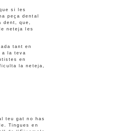
que si les
una peça dental
a dent, que,
de neteja les
uada tant en
 a la teva
ntistes en
iculta la neteja,
al teu gat no has
le. Tingues en