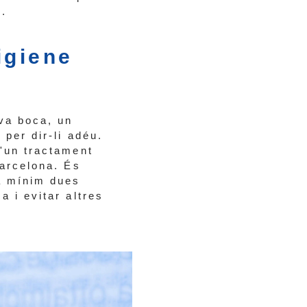
s.
igiene
eva boca, un
 per dir-li adéu.
d'un tractament
Barcelona. És
a mínim dues
a i evitar altres