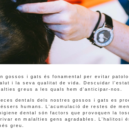
en gossos i gats és fonamental per evitar patol
alut i la seva qualitat de vida. Descuidar l'est
lalties greus a les quals hem d'anticipar-nos.
peces dentals dels nostres gossos i gats es pro
 éssers humans. L'acumulació de restes de menj
 higiene dental són factors que provoquen la to
rivar en malalties gens agradables. L'halitosi 
més greu.