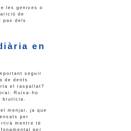
de les genives o
arició de
l pas dels
diària en
mportant seguir
ta de dents
ta el raspallat?
prai. Ruixa-ho
 brutícia.
 el menjar, ja que
pensats per
ertirà mentre té
 fonamental per