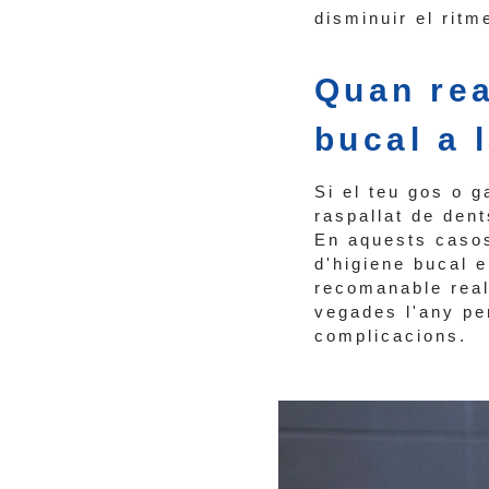
disminuir el rit
Quan rea
bucal a 
Si el teu gos o 
raspallat de dent
En aquests casos
d'higiene bucal e
recomanable real
vegades l'any per
complicacions.