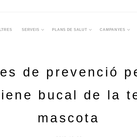
LTRES
SERVEIS
PLANS DE SALUT
CAMPANYES
es de prevenció pe
giene bucal de la t
mascota