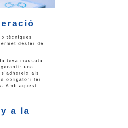
neració
mb tècniques
permet desfer de
 la teva mascota
 garantir una
 s'adhereix als
s obligatori fer
as. Amb aquest
y a la