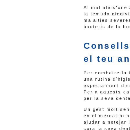
Al mal alè s'unei
la temuda gingiv
malalties severe
bacteris de la bo
Consells
el teu a
Per combatre la 
una rutina d'higi
especialment dis
Per a aquests ca
per la seva denta
Un gest molt senz
en el mercat hi 
ajudar a netejar 
cura la seva den