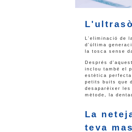
L'ultras
L'eliminació de 
d'última generac
la tosca sense d
Després d'aquest
inclou també el p
estètica perfecta
petits buits que 
desaparèixer les
mètode, la denta
La netej
teva ma