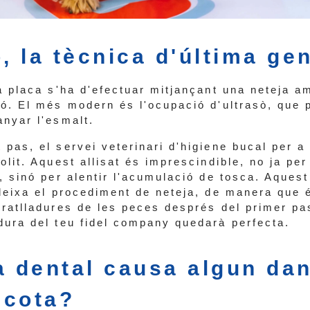
ò, la tècnica d'última ge
la placa s'ha d'efectuar mitjançant una neteja a
ió. El més modern és l'ocupació d'ultrasò, que 
anyar l'esmalt.
 pas, el servei veterinari d'higiene bucal per a
olit. Aquest allisat és imprescindible, no ja per
, sinó per alentir l'acumulació de tosca. Aquest
deixa el procediment de neteja, de manera que é
 ratlladures de les peces després del primer p
dura del teu fidel company quedarà perfecta.
a dental causa algun dan
scota?