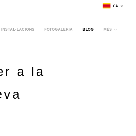
CA
INSTAL·LACIONS
FOTOGALERIA
BLOG
MÉS
r a la
eva