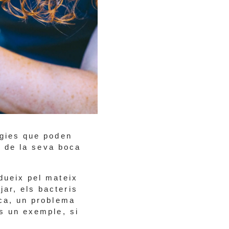
ogies que poden
at de la seva boca
dueix pel mateix
ar, els bacteris
sca, un problema
és un exemple, si