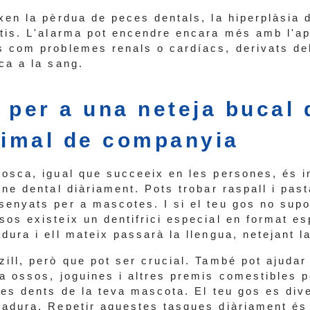
xen la pèrdua de peces dentals, la hiperplàsia 
itis. L'alarma pot encendre encara més amb l'ap
s com problemes renals o cardíacs, derivats de
ca a la sang.
 per a una neteja bucal 
nimal de companyia
tosca, igual que succeeix en les persones, és i
ene dental diàriament. Pots trobar raspall i pas
senyats per a mascotes. I si el teu gos no supor
sos existeix un dentifrici especial en format es
dura i ell mateix passarà la llengua, netejant la
ill, però que pot ser crucial. També pot ajudar
ha ossos, joguines i altres premis comestibles 
les dents de la teva mascota. El teu gos es div
tadura. Repetir aquestes tasques diàriament és