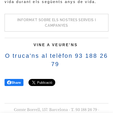
vida durant els següents anys de vida.
INFORMA'T SOBRE ELS NOSTRES SERVEIS I
CAMPANYES
VINE A VEURE'NS
O truca'ns al telèfon 93 188 26
79
Share
Comte Borrell, 157. Barcelona · T. 93 188 26 79 ·