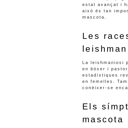
estat avançat i h
això és tan impo
mascota.
Les race
leishman
La leishmaniosi 
en bòxer i pasto
estadístiques re
en femelles. Tam
conèixer-se enca
Els símp
mascota