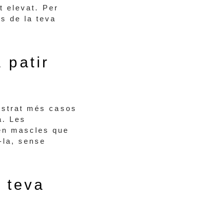
t elevat. Per
s de la teva
 patir
gistrat més casos
a. Les
 en mascles que
-la, sense
a teva