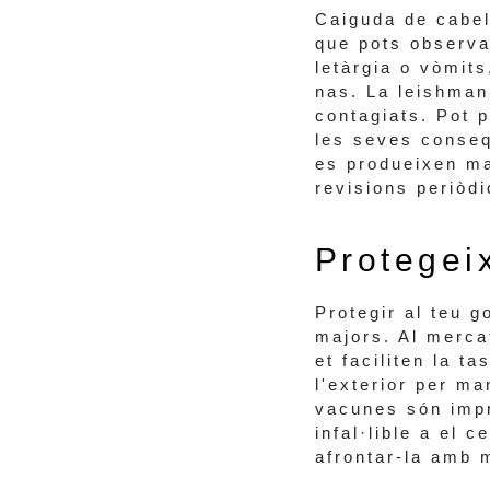
Caiguda de cabel
que pots observa
letàrgia o vòmit
nas. La leishman
contagiats. Pot p
les seves conseq
es produeixen ma
revisions periòd
Protegei
Protegir al teu g
majors. Al merca
et faciliten la t
l'exterior per ma
vacunes són impr
infal·lible a el 
afrontar-la amb 