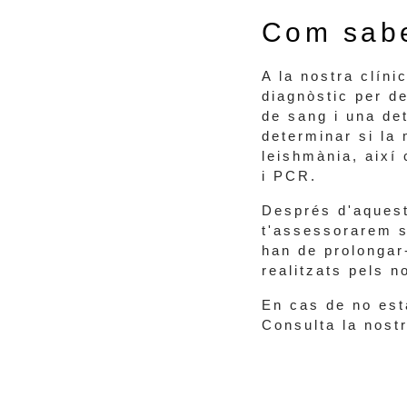
Com sabe
A la nostra clíni
diagnòstic per d
de sang i una de
determinar si la 
leishmània, així 
i PCR.
Després d'aquest
t'assessorarem s
han de prolongar
realitzats pels n
En cas de no est
Consulta la nost