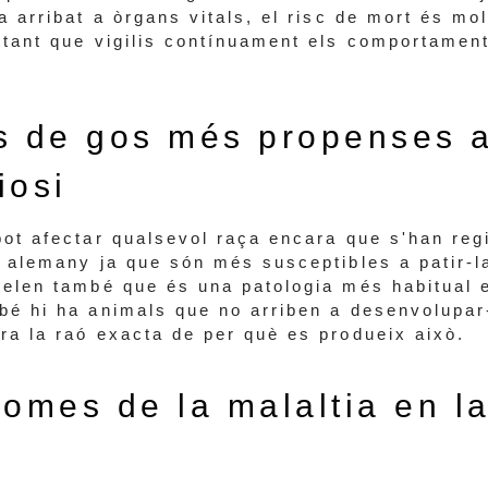
a arribat a òrgans vitals, el risc de mort és mol
rtant que vigilis contínuament els comportament
s de gos més propenses a
iosi
pot afectar qualsevol raça encara que s'han re
r alemany ja que són més susceptibles a patir-l
velen també que és una patologia més habitual
bé hi ha animals que no arriben a desenvolupar
ra la raó exacta de per què es produeix això.
tomes de la malaltia en l