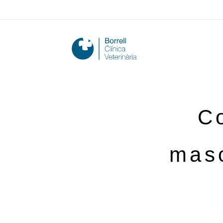
Co
masc