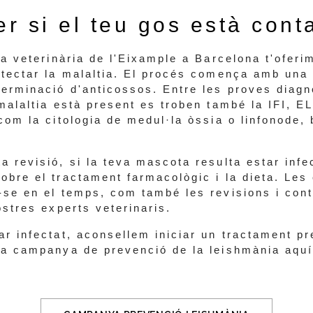
r si el teu gos està cont
ca veterinària de l'Eixample a Barcelona t'oferi
etectar la malaltia. El procés comença amb una 
terminació d'anticossos. Entre les proves diagn
malaltia està present es troben també la IFI, E
com la citologia de medul·la òssia o linfonode, 
a revisió, si la teva mascota resulta estar infe
obre el tractament farmacològic i la dieta. Les 
-se en el temps, com també les revisions i cont
ostres experts veterinaris.
ar infectat, aconsellem iniciar un tractament pr
ra campanya de prevenció de la leishmània aquí