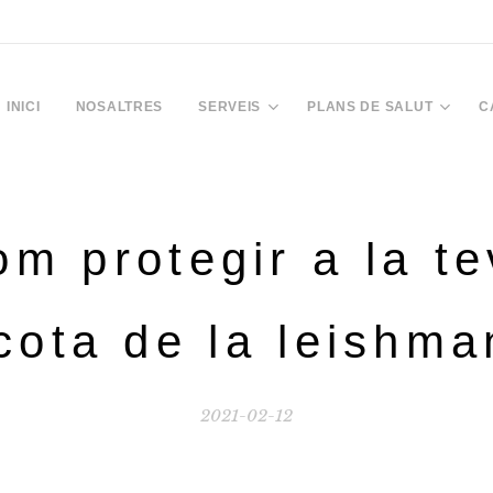
INICI
NOSALTRES
SERVEIS
PLANS DE SALUT
C
m protegir a la t
ota de la leishma
2021-02-12