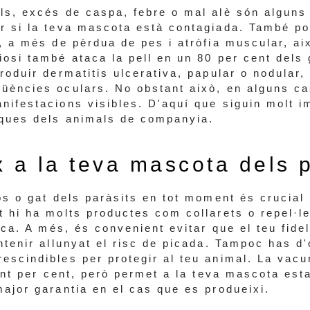
ls, excés de caspa, febre o mal alè són algun
r si la teva mascota està contagiada. També pot
s, a més de pèrdua de pes i atròfia muscular, a
iosi també ataca la pell en un 80 per cent dels
roduir dermatitis ulcerativa, papular o nodular,
üències oculars. No obstant això, en alguns ca
nifestacions visibles. D'aquí que siguin molt i
iques dels animals de companyia.
x a la teva mascota dels 
os o gat dels paràsits en tot moment és crucial
t hi ha molts productes com collarets o repel·l
asca. A més, és convenient evitar que el teu fide
ntenir allunyat el risc de picada. Tampoc has d'
escindibles per protegir al teu animal. La vac
cent per cent, però permet a la teva mascota est
major garantia en el cas que es produeixi.