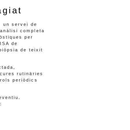
agiat
m un servei de
anàlisi completa
òstiques per
LISA de
biòpsia de teixit
ctada,
cures rutinàries
rols periòdics
eventiu.
: