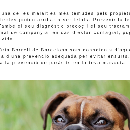
 una de les malalties més temudes pels propie
fectes poden arribar a ser letals. Prevenir la l
També el seu diagnòstic precoç i el seu tracta
imal de companyia, en cas d'estar contagiat, pu
 vida.
nària Borrell de Barcelona som conscients d'aq
cia d'una prevenció adequada per evitar ensurts
 a la prevenció de paràsits en la teva mascota.