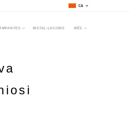
CA
AMPANYES
INSTAL·LACIONS
MÉS
eva
niosi