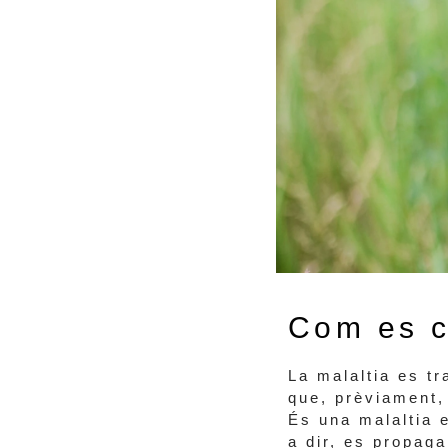
Com es c
La malaltia es t
que, prèviament, 
És una malaltia 
a dir, es propag