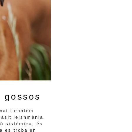
n gossos
nat flebòtom
ràsit leishmània.
ió sistèmica, és
a es troba en