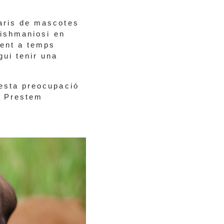
taris de mascotes
eishmaniosi en
ment a temps
gui tenir una
uesta preocupació
. Prestem